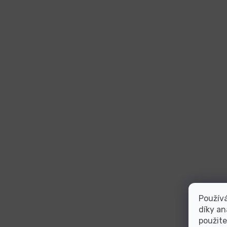
Použív
díky an
použite