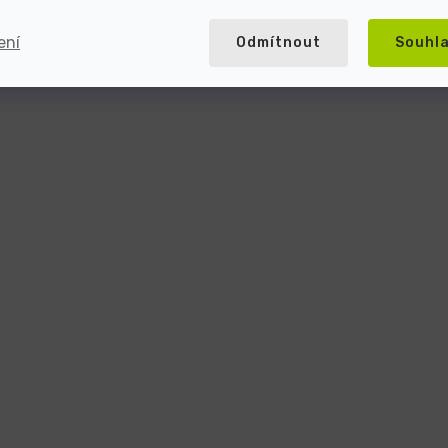
ení
Odmítnout
Souhl