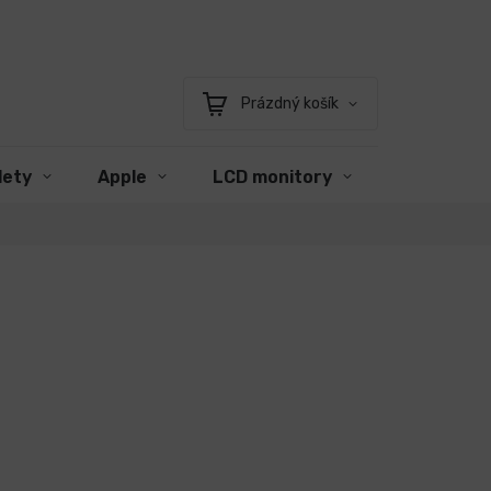
Prázdný košík
Nákupní
košík
lety
Apple
LCD monitory
Příslušens