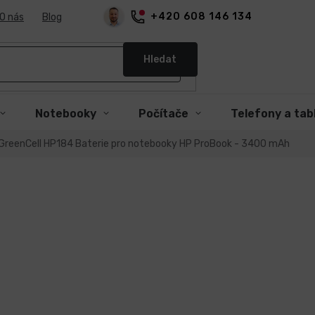
+420 608 146 134
O nás
Blog
Hledat
Notebooky
Počítače
Telefony a tab
GreenCell HP184 Baterie pro notebooky HP ProBook - 3400 mAh