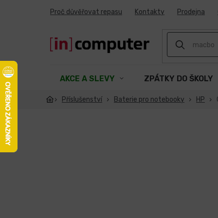
Přejít
Proč důvěřovat repasu
Kontakty
Prodejna
na
obsah
AKCE A SLEVY
ZPÁTKY DO ŠKOLY
Příslušenství
Baterie pro notebooky
HP