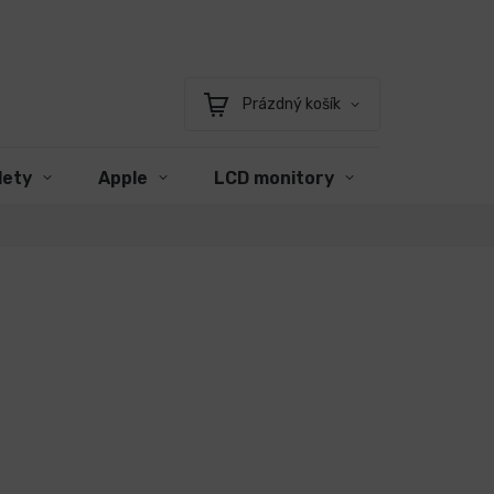
Prázdný košík
Nákupní
košík
lety
Apple
LCD monitory
Příslušens