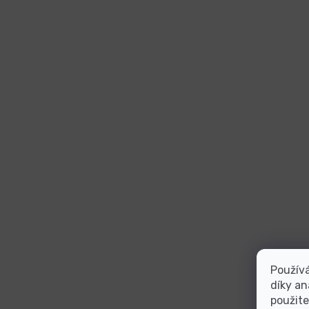
Použív
díky an
použite