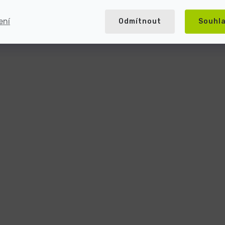
ení
Odmítnout
Souhl