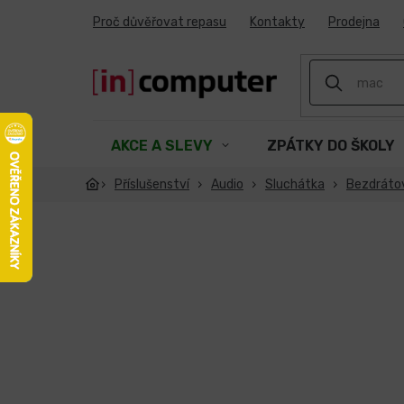
Přejít
Proč důvěřovat repasu
Kontakty
Prodejna
na
obsah
AKCE A SLEVY
ZPÁTKY DO ŠKOLY
Příslušenství
Audio
Sluchátka
Bezdráto