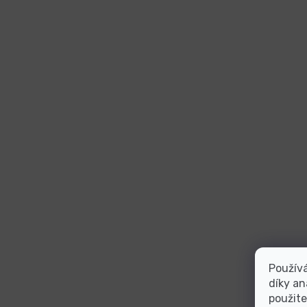
Použív
díky an
použite