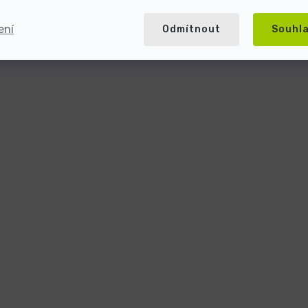
ení
Odmítnout
Souhl