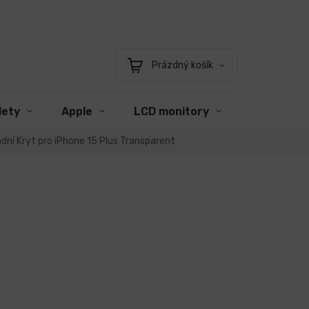
Prázdný košík
Nákupní
košík
lety
Apple
LCD monitory
Příslušens
dní Kryt pro iPhone 15 Plus Transparent