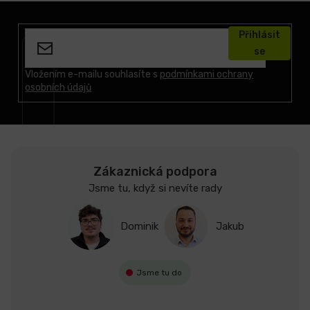
Z
á
Přihlásit
p
se
a
t
Vložením e-mailu souhlasíte s
podmínkami ochrany
osobních údajů
í
Zákaznická podpora
Jsme tu, když si nevíte rady
Dominik
Jakub
Jsme tu do