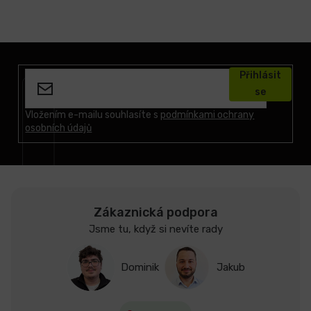
Z
á
Přihlásit
p
se
a
t
Vložením e-mailu souhlasíte s
podmínkami ochrany
osobních údajů
í
Zákaznická podpora
Jsme tu, když si nevíte rady
Dominik
Jakub