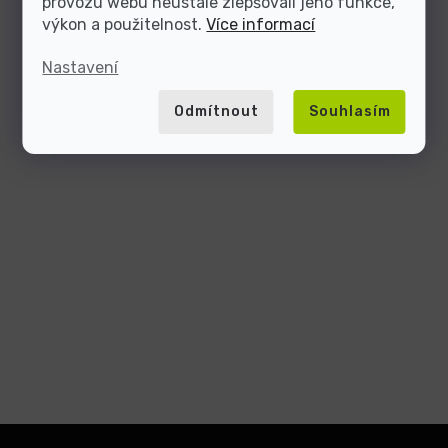
provozu webu neustále zlepšovali jeho funkce,
výkon a použitelnost.
Více informací
Nastavení
Odmítnout
Souhlasím
Z