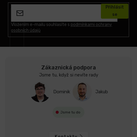
á
Přihlásit
p
se
a
t
Vložením e-mailu souhlasíte s
podmínkami ochrany
osobních údajů
í
Zákaznická podpora
Jsme tu, když si nevíte rady
Dominik
Jakub
Jsme tu do
Kontakty