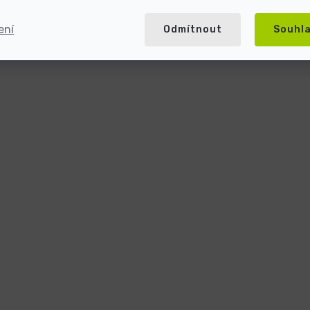
ení
Odmítnout
Souhl