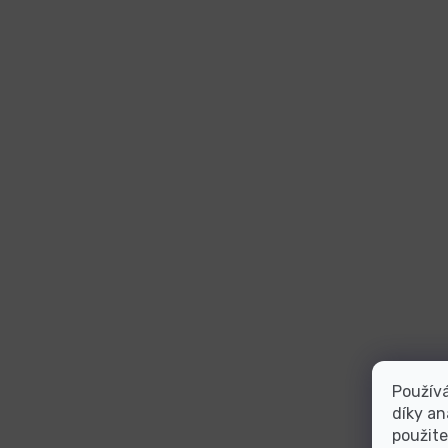
Použív
díky an
použite