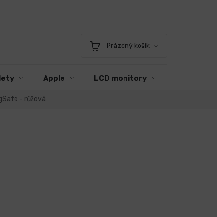
Prázdný košík
Nákupní
košík
lety
Apple
LCD monitory
Příslušens
agSafe - růžová