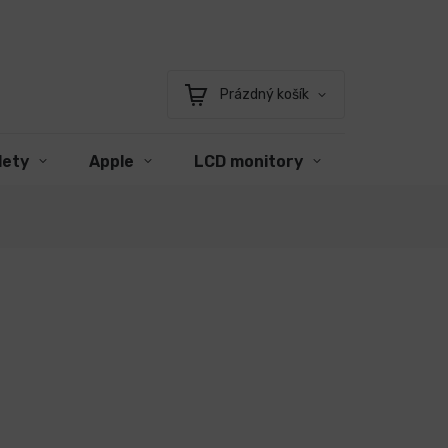
Prázdný košík
Nákupní
košík
lety
Apple
LCD monitory
Příslušens