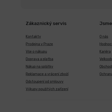
Zákaznický servis
Jsme
Kontakty
O nás
Prodejna v Praze
Hodnoce
Vše o nákupu
Kariéra
Doprava a platba
Velkoo
Nákup na splátky
Obchod
Reklamace a vrácení zboží
Ochrana
Odstoupení od smlouvy
Výkupy použitých zařízení