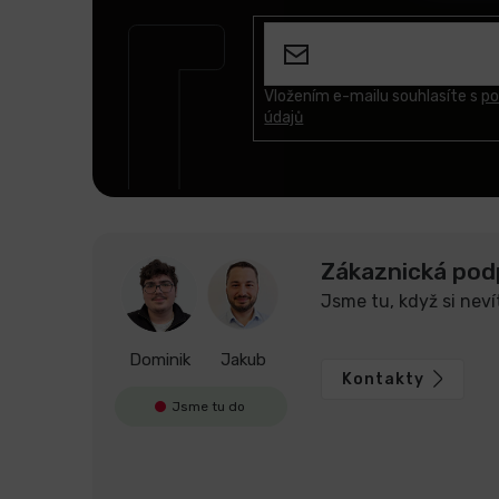
á
p
a
t
Vložením e-mailu souhlasíte s
po
údajů
í
Zákaznická pod
Jsme tu, když si neví
Dominik
Jakub
Kontakty
Jsme tu do