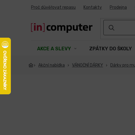
Přejít
Proč důvěřovat repasu
Kontakty
Prodejna
na
obsah
AKCE A SLEVY
ZPÁTKY DO ŠKOLY
Akční nabídka
VÁNOČNÍ DÁRKY
Dárky pro m