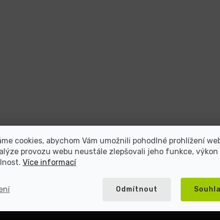
atel repasované elektroniky s více než 2
áme cookies, abychom Vám umožnili pohodlné prohlížení we
alýze provozu webu neustále zlepšovali jeho funkce, výkon
lnost.
Více informací
5000+ spokojených
Přes 20 let na trhu
zákazníků
ení
Odmítnout
Souhl