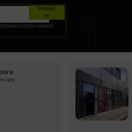
Přihlásit
se
dmínkami ochrany osobních
pora
te rady