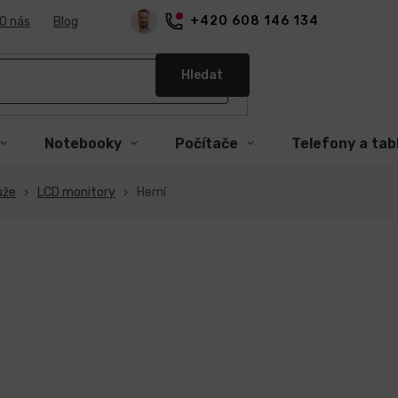
+420 608 146 134
O nás
Blog
Hledat
Notebooky
Počítače
Telefony a tab
uže
LCD monitory
Herní