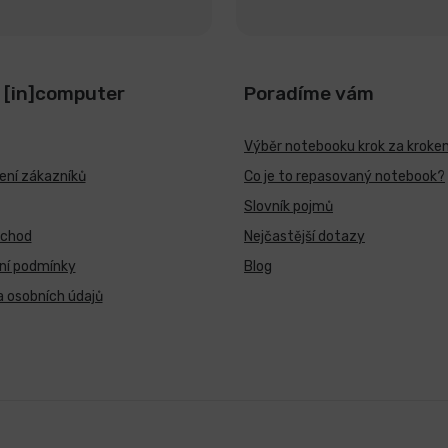
 [in]computer
Poradíme vám
Výběr notebooku krok za kroke
ní zákazníků
Co je to repasovaný notebook?
Slovník pojmů
bchod
Nejčastější dotazy
ní podmínky
Blog
 osobních údajů