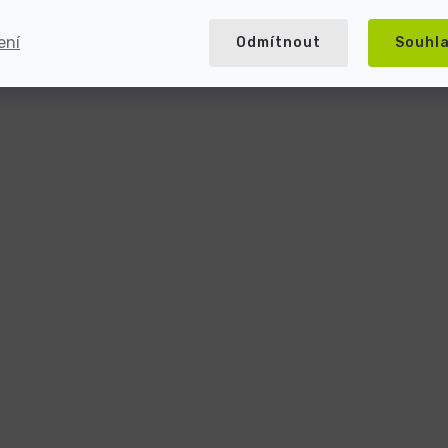
ení
Odmítnout
Souhl