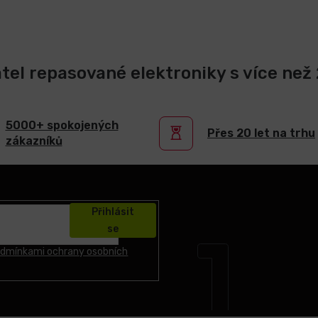
atel repasované elektroniky s více než 2
5000+ spokojených
Přes 20 let na trhu
zákazníků
Přihlásit
se
dmínkami ochrany osobních