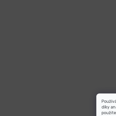
Použív
díky an
použite