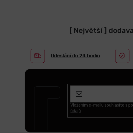
[ Největší ] dodav
Odeslání do 24 hodin
Z
á
p
a
t
Vložením e-mailu souhlasíte s
po
údajů
í