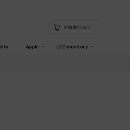
Prázdný košík
Nákupní
košík
lety
Apple
LCD monitory
Příslušens