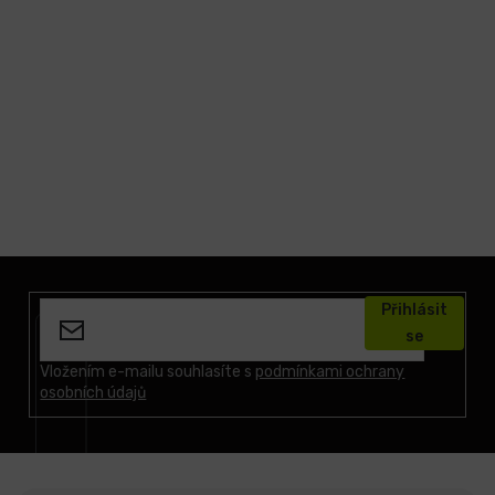
Z
á
Přihlásit
p
se
a
t
Vložením e-mailu souhlasíte s
podmínkami ochrany
osobních údajů
í