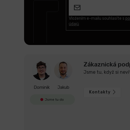
p
a
t
Vložením e-mailu souhlasíte s
po
údajů
í
Zákaznická pod
Jsme tu, když si neví
Dominik
Jakub
Kontakty
Jsme tu do