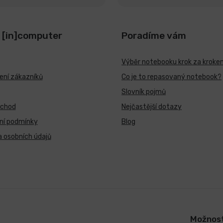
 [in]computer
Poradíme vám
Výběr notebooku krok za kroke
ní zákazníků
Co je to repasovaný notebook?
Slovník pojmů
bchod
Nejčastější dotazy
ní podmínky
Blog
 osobních údajů
Možnost