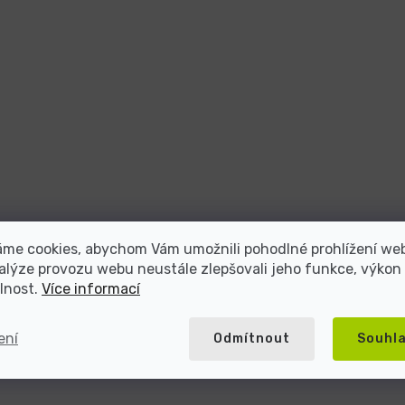
áme cookies, abychom Vám umožnili pohodlné prohlížení we
alýze provozu webu neustále zlepšovali jeho funkce, výkon
lnost.
Více informací
ení
Odmítnout
Souhl