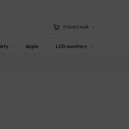
Prázdný košík
Nákupní
košík
lety
Apple
LCD monitory
Příslušens