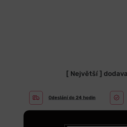
[ Největší ] dodav
Odeslání do 24 hodin
Z
á