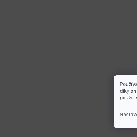
Použív
díky an
použite
Nastav