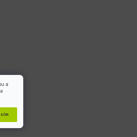
bu a
 a
asím