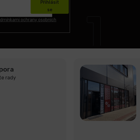
Přihlásit
se
dmínkami ochrany osobních
pora
te rady