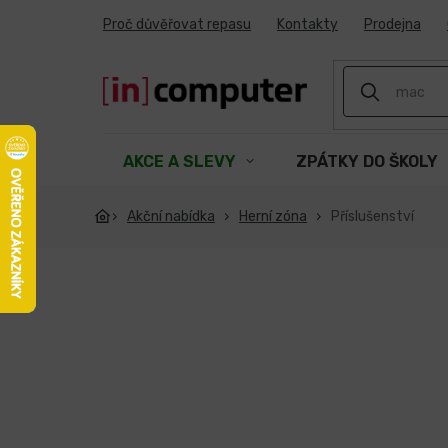
Přejít
Proč důvěřovat repasu
Kontakty
Prodejna
na
obsah
AKCE A SLEVY
ZPÁTKY DO ŠKOLY
Akční nabídka
Herní zóna
Příslušenství