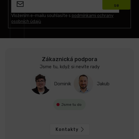
p
se
a
t
Vložením e-mailu souhlasíte s
podmínkami ochrany
osobních údajů
í
Zákaznická podpora
Jsme tu, když si nevíte rady
Dominik
Jakub
Jsme tu do
Kontakty