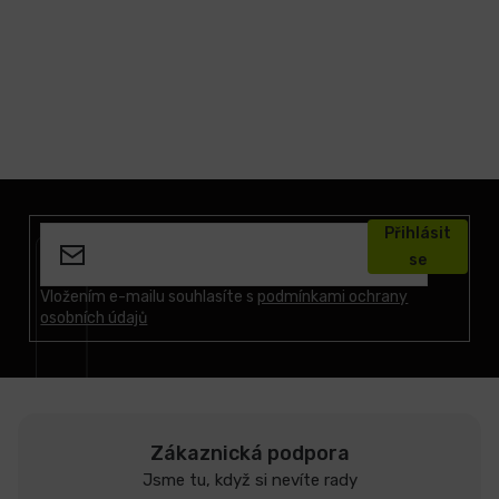
Z
á
Přihlásit
p
se
a
t
Vložením e-mailu souhlasíte s
podmínkami ochrany
osobních údajů
í
Zákaznická podpora
Jsme tu, když si nevíte rady