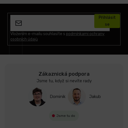
Z
á
Přihlásit
p
se
a
t
Vložením e-mailu souhlasíte s
podmínkami ochrany
osobních údajů
í
Zákaznická podpora
Jsme tu, když si nevíte rady
Dominik
Jakub
Jsme tu do