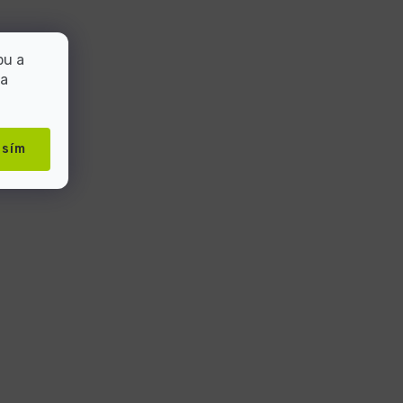
bu a
 a
asím