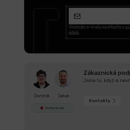
á
p
a
t
Vložením e-mailu souhlasíte s
po
údajů
í
Zákaznická pod
Jsme tu, když si neví
Dominik
Jakub
Kontakty
Jsme tu do