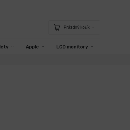
Prázdný košík
Nákupní
košík
lety
Apple
LCD monitory
Příslušens