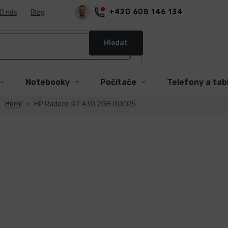
+420 608 146 134
O nás
Blog
Hledat
Notebooky
Počítače
Telefony a tab
Herní
HP Radeon R7 430 2GB GDDR5