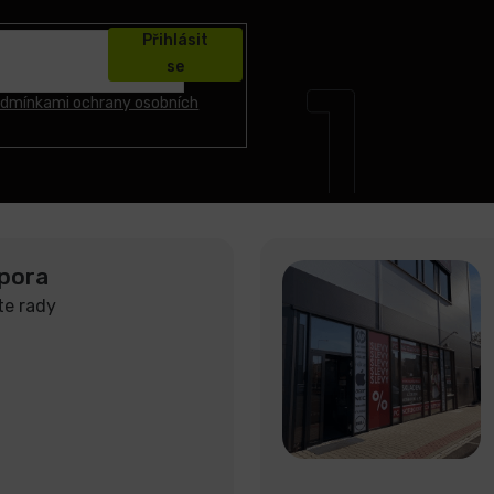
Přihlásit
se
dmínkami ochrany osobních
pora
te rady