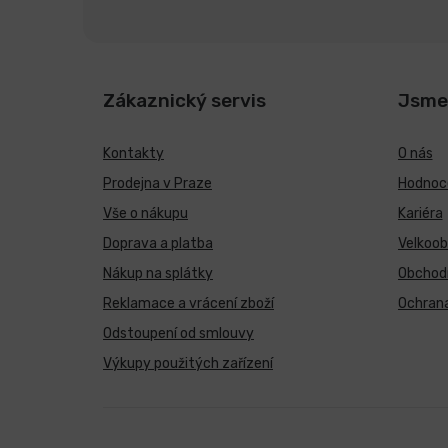
Zákaznický servis
Jsme
Kontakty
O nás
Prodejna v Praze
Hodnoce
Vše o nákupu
Kariéra
Doprava a platba
Velkoo
Nákup na splátky
Obchod
Reklamace a vrácení zboží
Ochrana
Odstoupení od smlouvy
Výkupy použitých zařízení