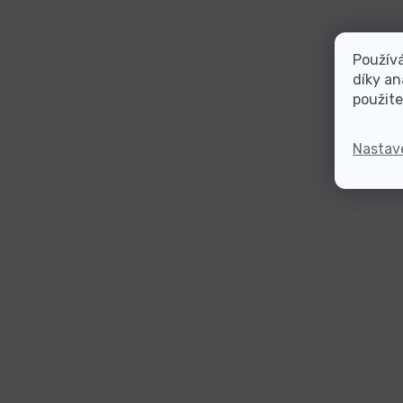
Použív
díky an
použite
Nastav