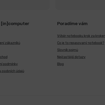
 [in]computer
Poradíme vám
Výběr notebooku krok za kroke
ní zákazníků
Co je to repasovaný notebook?
Slovník pojmů
bchod
Nejčastější dotazy
ní podmínky
Blog
 osobních údajů