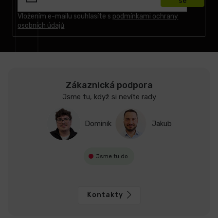
se
a
t
Vložením e-mailu souhlasíte s
podmínkami ochrany
osobních údajů
í
Zákaznická podpora
Jsme tu, když si nevíte rady
Dominik
Jakub
Jsme tu do
Kontakty