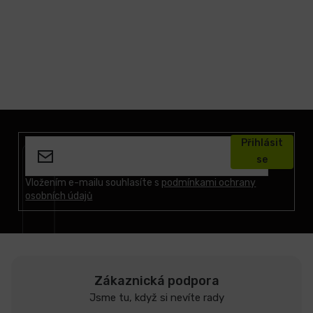
Z
á
Přihlásit
p
se
a
t
Vložením e-mailu souhlasíte s
podmínkami ochrany
osobních údajů
í
Zákaznická podpora
Jsme tu, když si nevíte rady