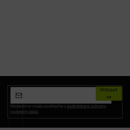
Z
á
Přihlásit
p
se
a
t
Vložením e-mailu souhlasíte s
podmínkami ochrany
osobních údajů
í