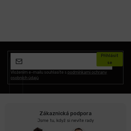
Z
á
Přihlásit
p
se
a
t
Vložením e-mailu souhlasíte s
podmínkami ochrany
osobních údajů
í
Zákaznická podpora
Jsme tu, když si nevíte rady