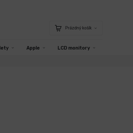
Prázdný košík
Nákupní
košík
lety
Apple
LCD monitory
Příslušens