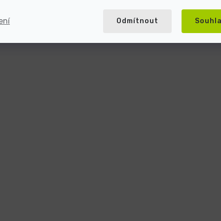
ení
Odmítnout
Souhl