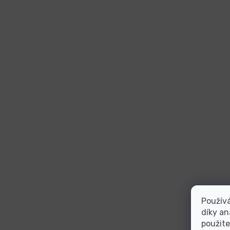
Použív
díky an
použite