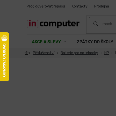
Přejít
Proč důvěřovat repasu
Kontakty
Prodejna
na
obsah
AKCE A SLEVY
ZPÁTKY DO ŠKOLY
Příslušenství
Baterie pro notebooky
HP