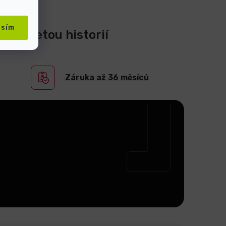
asím
0-ti letou historií
Záruka až 36 měsíců