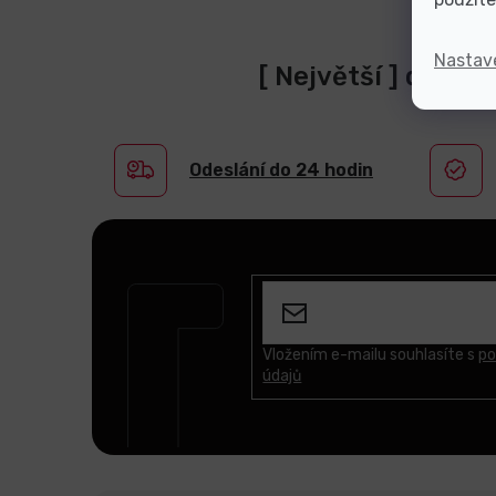
Nastav
[ Největší ] dodav
Odeslání do 24 hodin
Z
á
p
a
t
Vložením e-mailu souhlasíte s
po
údajů
í