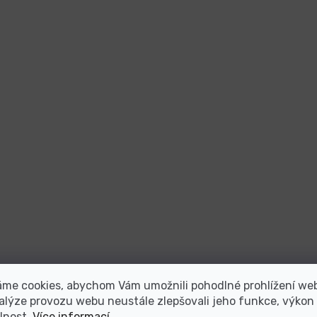
áme cookies, abychom Vám umožnili pohodlné prohlížení we
alýze provozu webu neustále zlepšovali jeho funkce, výkon
lnost.
Více informací