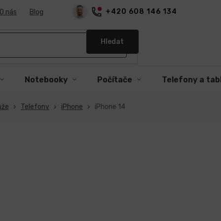
+420 608 146 134
O nás
Blog
Hledat
Notebooky
Počítače
Telefony a tab
uže
Telefony
iPhone
iPhone 14