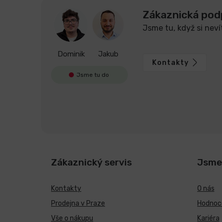
Zákaznická pod
Jsme tu, když si neví
Dominik
Jakub
Kontakty
Jsme tu do
Zákaznický servis
Jsme
Kontakty
O nás
Prodejna v Praze
Hodnoce
Vše o nákupu
Kariéra