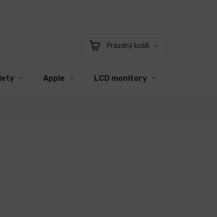
Prázdný košík
Nákupní
košík
lety
Apple
LCD monitory
Příslušens