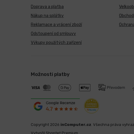
Doprava a platba
Velkoo
Nákup na splátky
Obchod
Reklamace a vrácení zboží
Ochrana
Odstoupení od smlouvy
Výkupy použitých zařízení
Možnosti platby
Copyright 2026
inComputer.cz
. Všechna práva vyhra
Vytvořil Shoptet Premium