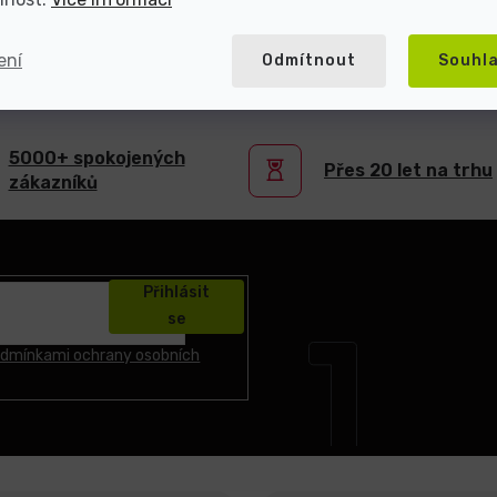
ení
Odmítnout
Souhl
atel repasované elektroniky s více než 2
5000+ spokojených
Přes 20 let na trhu
zákazníků
Přihlásit
se
dmínkami ochrany osobních