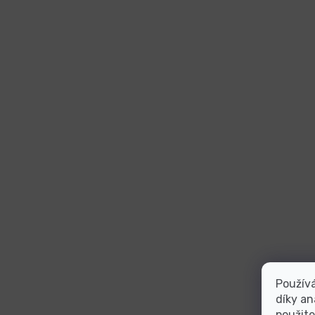
Použív
díky an
použite