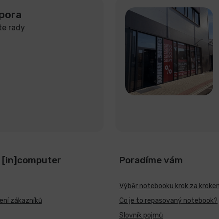
pora
te rady
 [in]computer
Poradíme vám
Výběr notebooku krok za kroke
ní zákazníků
Co je to repasovaný notebook?
Slovník pojmů