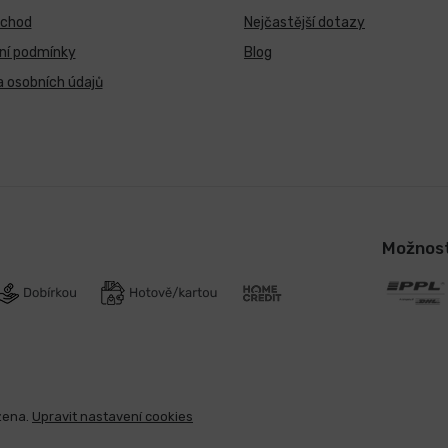
bchod
Nejčastější dotazy
ní podmínky
Blog
 osobních údajů
Možnost
zena.
Upravit nastavení cookies