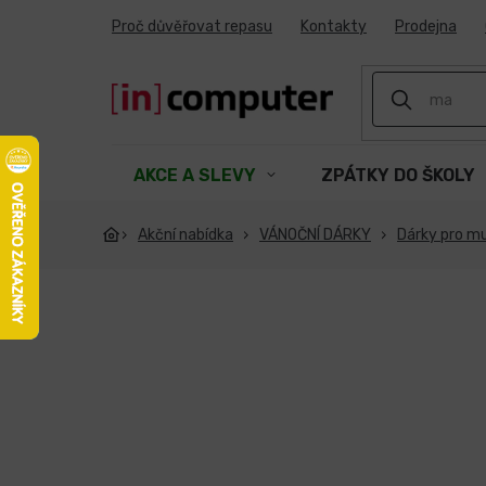
Přejít
Proč důvěřovat repasu
Kontakty
Prodejna
na
obsah
AKCE A SLEVY
ZPÁTKY DO ŠKOLY
Akční nabídka
VÁNOČNÍ DÁRKY
Dárky pro m