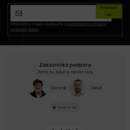
á
Přihlásit
p
se
a
t
Vložením e-mailu souhlasíte s
podmínkami ochrany
osobních údajů
í
Zákaznická podpora
Jsme tu, když si nevíte rady
Dominik
Jakub
Jsme tu do