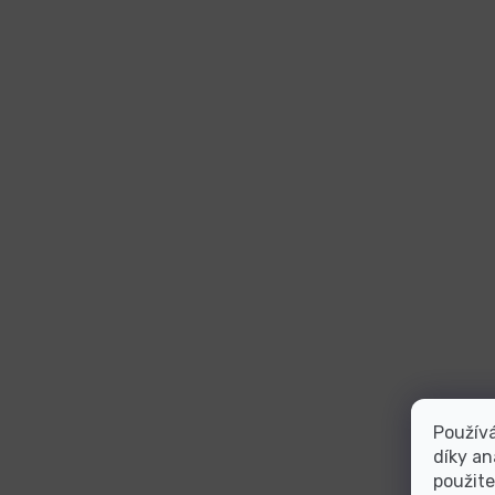
Použív
díky an
použite