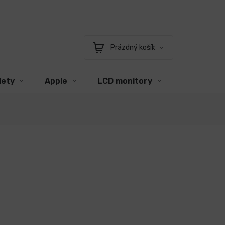
Prázdný košík
Nákupní
košík
lety
Apple
LCD monitory
Příslušens