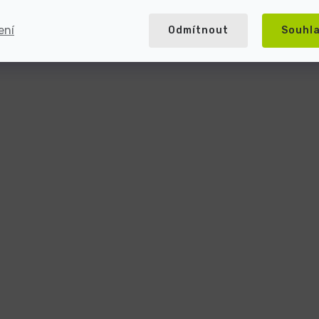
ení
Odmítnout
Souhl