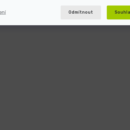
ení
Odmítnout
Souhl