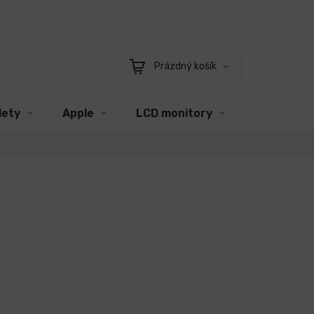
Prázdný košík
Nákupní
košík
lety
Apple
LCD monitory
Příslušens