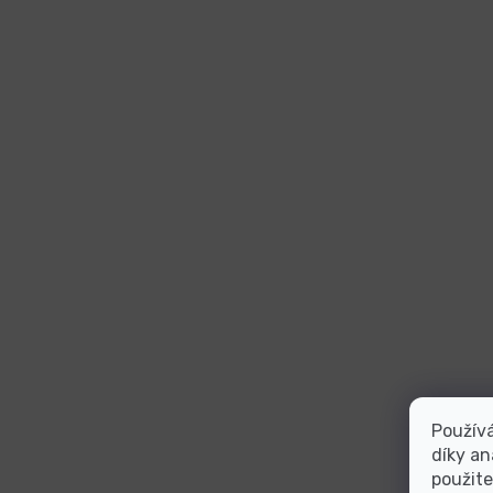
Použív
díky an
použite