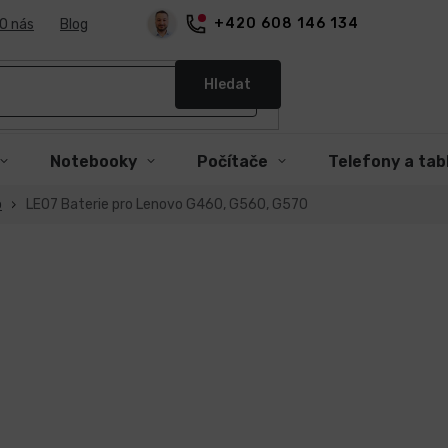
+420 608 146 134
O nás
Blog
Hledat
Notebooky
Počítače
Telefony a tab
o
LE07 Baterie pro Lenovo G460, G560, G570