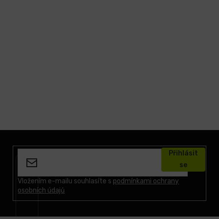
Z
á
Přihlásit
p
se
a
t
Vložením e-mailu souhlasíte s
podmínkami ochrany
osobních údajů
í