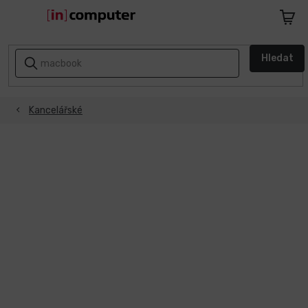
Přejít
na
Nákupn
obsah
košík
AKCE
Hledat
A
SLEVY
Kancelářské
ZPÁTKY
DO
ŠKOLY
Notebooky
Počítače
Telefony
a
tablety
Apple