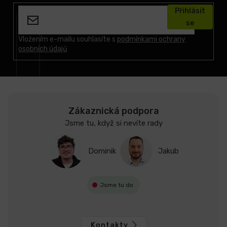
á
Přihlásit
p
se
a
t
Vložením e-mailu souhlasíte s
podmínkami ochrany
osobních údajů
í
Zákaznická podpora
Jsme tu, když si nevíte rady
Dominik
Jakub
Jsme tu do
Kontakty