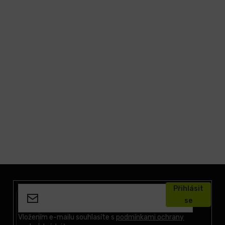
Z
á
Přihlásit
p
se
a
t
Vložením e-mailu souhlasíte s
podmínkami ochrany