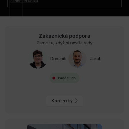
osobních údajů
í
Zákaznická podpora
Jsme tu, když si nevíte rady
Dominik
Jakub
Jsme tu do
Kontakty