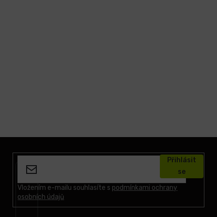
Z
á
Přihlásit
p
se
a
t
Vložením e-mailu souhlasíte s
podmínkami ochrany
osobních údajů
í