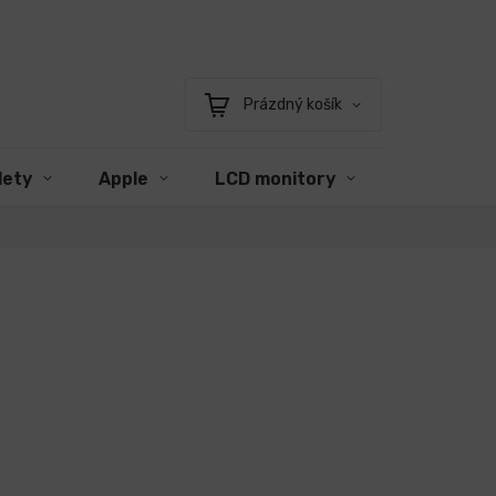
Prázdný košík
Nákupní
košík
lety
Apple
LCD monitory
Příslušens