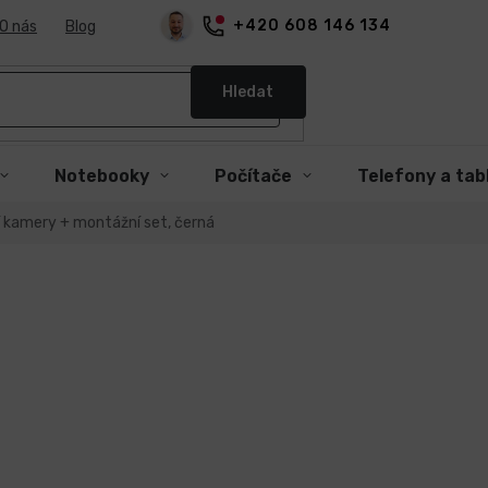
+420 608 146 134
O nás
Blog
Hledat
Notebooky
Počítače
Telefony a tab
 kamery + montážní set, černá