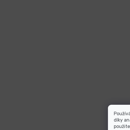
Použív
díky an
použite