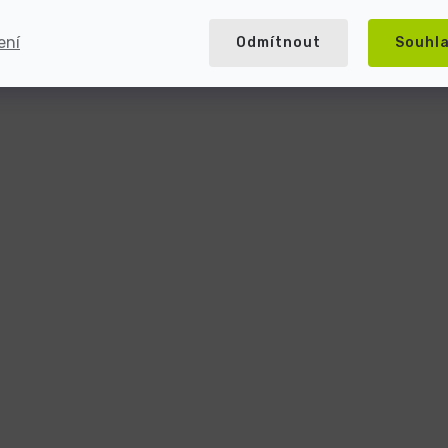
ení
Odmítnout
Souhl