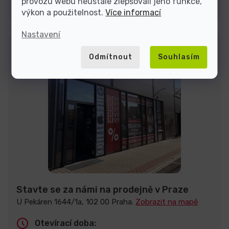
Kontakty
provozu webu neustále zlepšovali jeho funkce,
výkon a použitelnost.
Více informací
Nastavení
Odmítnout
Souhlasím
Stavte se za námi na prodejně v Praze
U Pekáren 1644/1a, 102 00 Praha.
Zobrazit na mapě
Otevírací doba: