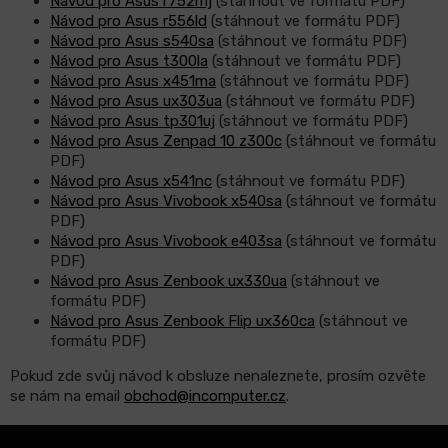
Návod pro Asus r752mj
(stáhnout ve formátu PDF)
Návod pro Asus r556ld
(stáhnout ve formátu PDF)
Návod pro Asus s540sa
(stáhnout ve formátu PDF)
LCD
Návod pro Asus t300la
(stáhnout ve formátu PDF)
monitory
Návod pro Asus x451ma
(stáhnout ve formátu PDF)
Návod pro Asus ux303ua
(stáhnout ve formátu PDF)
Návod pro Asus tp301uj
(stáhnout ve formátu PDF)
Příslušenství
Návod pro Asus Zenpad 10 z300c
(stáhnout ve formátu
PDF)
Značky
Návod pro Asus x541nc
(stáhnout ve formátu PDF)
Návod pro Asus Vivobook x540sa
(stáhnout ve formátu
PDF)
Návod pro Asus Vivobook e403sa
(stáhnout ve formátu
PDF)
Návod pro Asus Zenbook ux330ua
(stáhnout ve
formátu PDF)
Návod pro Asus Zenbook Flip ux360ca
(stáhnout ve
formátu PDF)
Pokud zde svůj návod k obsluze nenaleznete, prosím ozvěte
se nám na email
obchod@incomputer.cz
.
Z