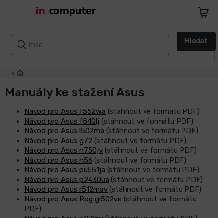
Přejít
na
Nákupn
obsah
košík
AKCE
Hledat
A
SLEVY
ZPÁTKY
DO
Manuály ke stažení Asus
ŠKOLY
Návod pro Asus f552wa
(stáhnout ve formátu PDF)
Návod pro Asus f540lj
(stáhnout ve formátu PDF)
Notebooky
Návod pro Asus l502ma
(stáhnout ve formátu PDF)
Návod pro Asus g72
(stáhnout ve formátu PDF)
Počítače
Návod pro Asus n750jv
(stáhnout ve formátu PDF)
Návod pro Asus n56
(stáhnout ve formátu PDF)
Návod pro Asus pu551ja
(stáhnout ve formátu PDF)
Telefony
Návod pro Asus p2430ua
(stáhnout ve formátu PDF)
a
Návod pro Asus r512mav
(stáhnout ve formátu PDF)
tablety
Návod pro Asus Rog gl502vs
(stáhnout ve formátu
PDF)
Apple