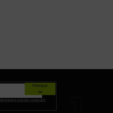
Přihlásit
se
dmínkami ochrany osobních