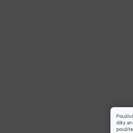
Použív
díky an
použite