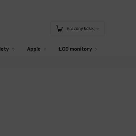
Prázdný košík
Nákupní
košík
lety
Apple
LCD monitory
Příslušens