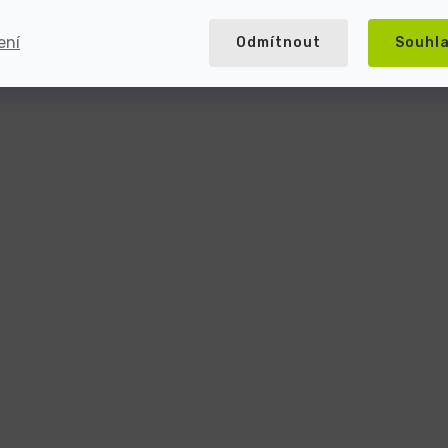
ení
Odmítnout
Souhl