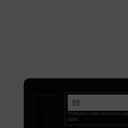
Z
á
p
a
t
Vložením e-mailu souhlasíte s
po
údajů
í