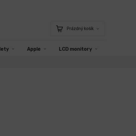
Prázdný košík
Nákupní
košík
lety
Apple
LCD monitory
Příslušens