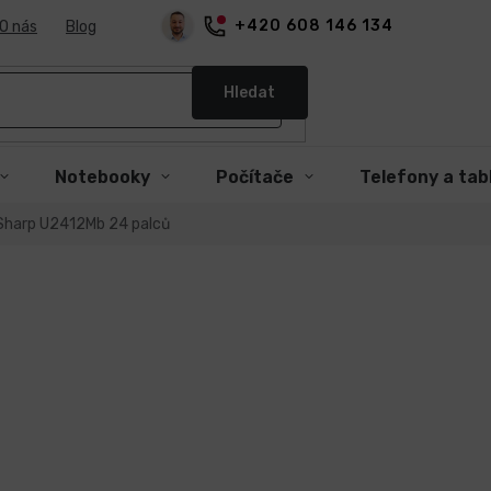
+420 608 146 134
O nás
Blog
Hledat
Notebooky
Počítače
Telefony a tab
aSharp U2412Mb 24 palců