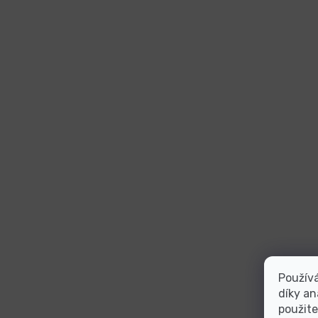
Použív
díky an
použite