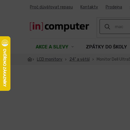
Přejít
Proč důvěřovat repasu
Kontakty
Prodejna
na
obsah
AKCE A SLEVY
ZPÁTKY DO ŠKOLY
LCD monitory
24" a větší
Monitor Dell Ultr