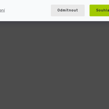
ení
Odmítnout
Souhl