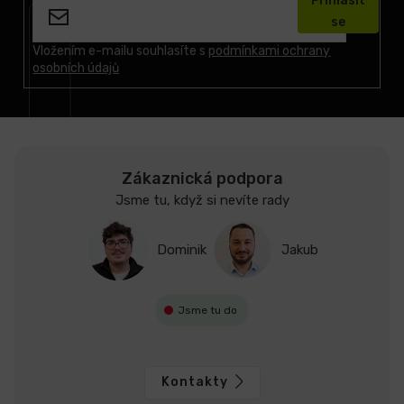
Přihlásit
p
se
a
t
Vložením e-mailu souhlasíte s
podmínkami ochrany
osobních údajů
í
Zákaznická podpora
Jsme tu, když si nevíte rady
Dominik
Jakub
Jsme tu do
Kontakty