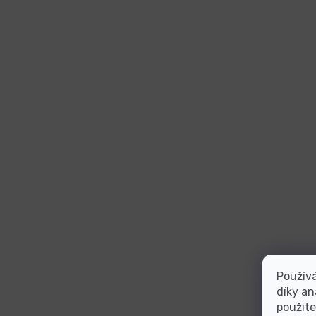
Použív
díky an
použite