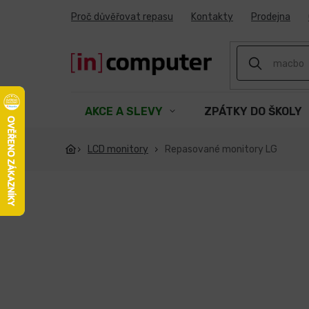
Přejít
Proč důvěřovat repasu
Kontakty
Prodejna
na
obsah
AKCE A SLEVY
ZPÁTKY DO ŠKOLY
LCD monitory
Repasované monitory LG