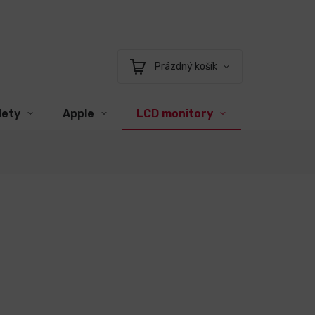
Prázdný košík
Nákupní
košík
lety
Apple
LCD monitory
Příslušens