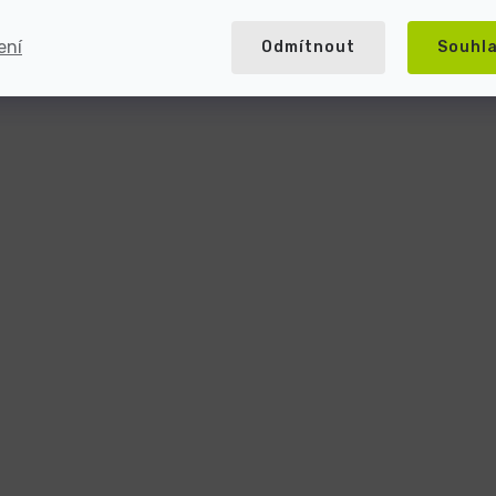
ení
Odmítnout
Souhl