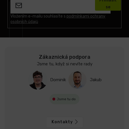
Přihlásit
p
se
a
t
Vložením e-mailu souhlasíte s
podmínkami ochrany
osobních údajů
í
Zákaznická podpora
Jsme tu, když si nevíte rady
Dominik
Jakub
Jsme tu do
Kontakty