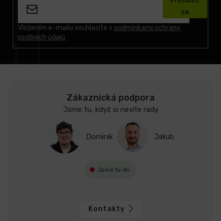
Přihlásit
p
se
a
t
Vložením e-mailu souhlasíte s
podmínkami ochrany
osobních údajů
í
Zákaznická podpora
Jsme tu, když si nevíte rady
Dominik
Jakub
Jsme tu do
Kontakty