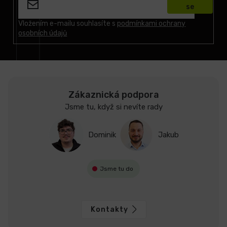
p
se
a
t
Vložením e-mailu souhlasíte s
podmínkami ochrany
osobních údajů
í
Zákaznická podpora
Jsme tu, když si nevíte rady
Dominik
Jakub
Jsme tu do
Kontakty