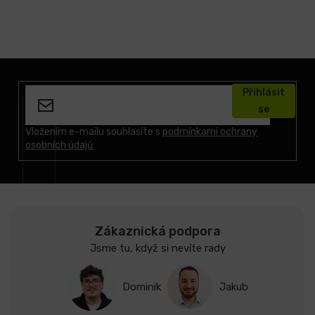
Z
á
Přihlásit
p
se
a
t
Vložením e-mailu souhlasíte s
podmínkami ochrany
osobních údajů
í
Zákaznická podpora
Jsme tu, když si nevíte rady
Dominik
Jakub