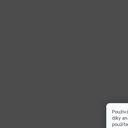
Použív
díky an
použite