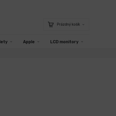
Prázdný košík
Nákupní
košík
lety
Apple
LCD monitory
Příslušens