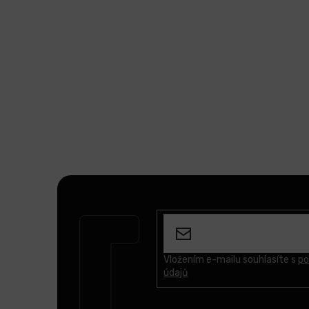
Z
á
p
a
t
Vložením e-mailu souhlasíte s
po
údajů
í