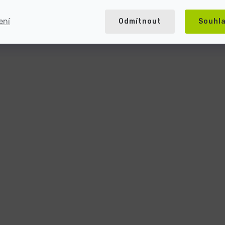
ení
Odmítnout
Souhl