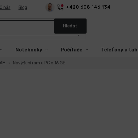
+420 608 146 134
O nás
Blog
Hledat
Notebooky
Počítače
Telefony a tab
RAM
Navýšení ram u PC o 16 GB