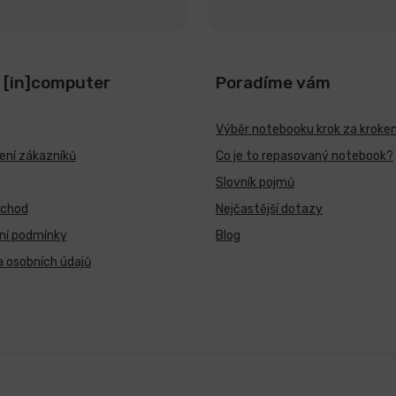
 [in]computer
Poradíme vám
Výběr notebooku krok za kroke
ní zákazníků
Co je to repasovaný notebook?
Slovník pojmů
bchod
Nejčastější dotazy
ní podmínky
Blog
 osobních údajů