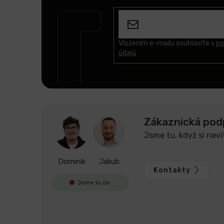
á
p
a
t
Vložením e-mailu souhlasíte s
po
údajů
í
Zákaznická pod
Jsme tu, když si neví
Dominik
Jakub
Kontakty
Jsme tu do