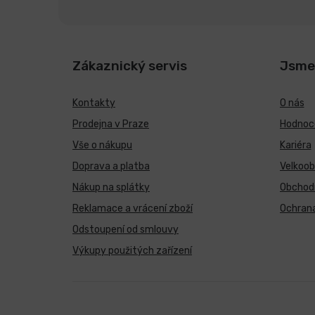
Zákaznický servis
Jsme
Kontakty
O nás
Prodejna v Praze
Hodnoce
Vše o nákupu
Kariéra
Doprava a platba
Velkoo
Nákup na splátky
Obchod
Reklamace a vrácení zboží
Ochrana
Odstoupení od smlouvy
Výkupy použitých zařízení