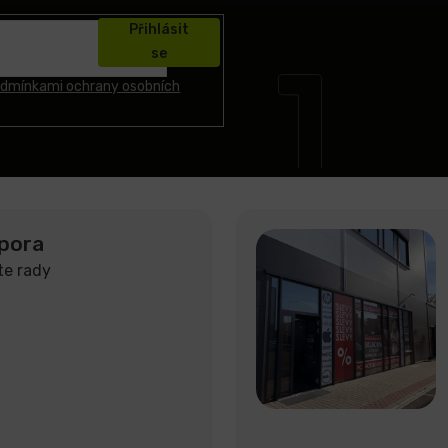
Přihlásit
se
dmínkami ochrany osobních
pora
te rady