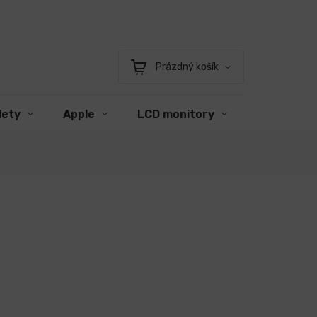
Prázdný košík
Nákupní
košík
lety
Apple
LCD monitory
Příslušens