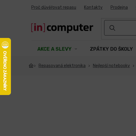
Přejít
Proč důvěřovat repasu
Kontakty
Prodejna
na
obsah
AKCE A SLEVY
ZPÁTKY DO ŠKOLY
Repasovaná elektronika
Nejlepší notebooky