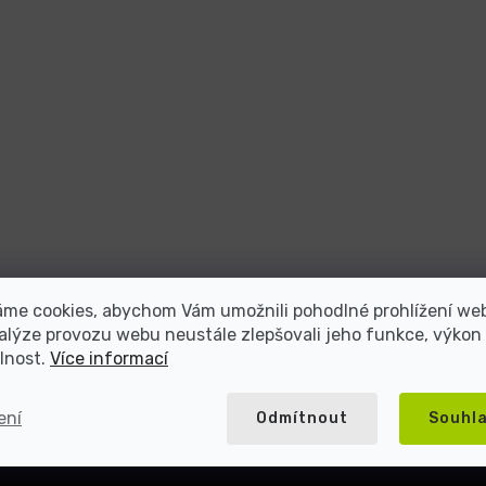
atel repasované elektroniky s více než 2
áme cookies, abychom Vám umožnili pohodlné prohlížení we
alýze provozu webu neustále zlepšovali jeho funkce, výkon
lnost.
Více informací
5000+ spokojených
Přes 20 let na trhu
zákazníků
ení
Odmítnout
Souhl