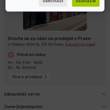
Odmítnout
Souhlasím
Stavte se za námi na prodejně v Praze
U Pekáren 1644/1a, 102 00 Praha.
Zobrazit na mapě
Otevírací doba:
Po - Pá: 9:00 - 18:00
So - Ne: Zavřeno
Více o prodejně
Zákaznický servis
Jsme [in]computer