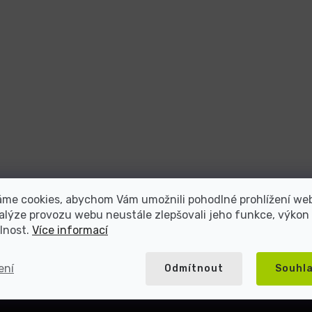
atel repasované elektroniky s více než 2
áme cookies, abychom Vám umožnili pohodlné prohlížení we
alýze provozu webu neustále zlepšovali jeho funkce, výkon
lnost.
Více informací
5000+ spokojených
Přes 20 let na trhu
zákazníků
ení
Odmítnout
Souhl