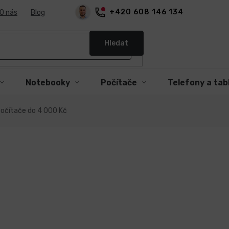
+420 608 146 134
O nás
Blog
Hledat
Notebooky
Počítače
Telefony a tab
očítače do 4 000 Kč