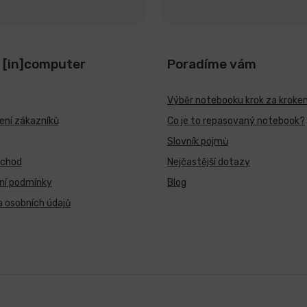
 [in]computer
Poradíme vám
Výběr notebooku krok za kroke
ní zákazníků
Co je to repasovaný notebook?
Slovník pojmů
bchod
Nejčastější dotazy
ní podmínky
Blog
 osobních údajů