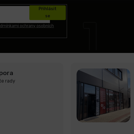
Přihlásit
se
dmínkami ochrany osobních
pora
te rady