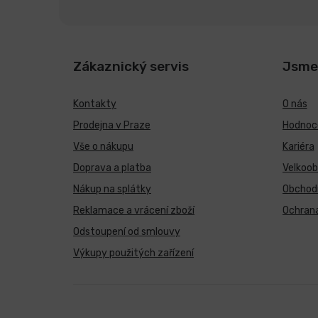
Zákaznický servis
Jsme
Kontakty
O nás
Prodejna v Praze
Hodnoce
Vše o nákupu
Kariéra
Doprava a platba
Velkoo
Nákup na splátky
Obchod
Reklamace a vrácení zboží
Ochrana
Odstoupení od smlouvy
Výkupy použitých zařízení