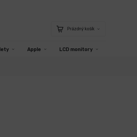
Prázdný košík
Nákupní
košík
lety
Apple
LCD monitory
Příslušens