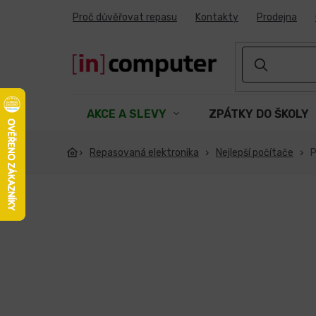
Přejít
Proč důvěřovat repasu
Kontakty
Prodejna
na
obsah
AKCE A SLEVY
ZPÁTKY DO ŠKOLY
Repasovaná elektronika
Nejlepší počítače
P