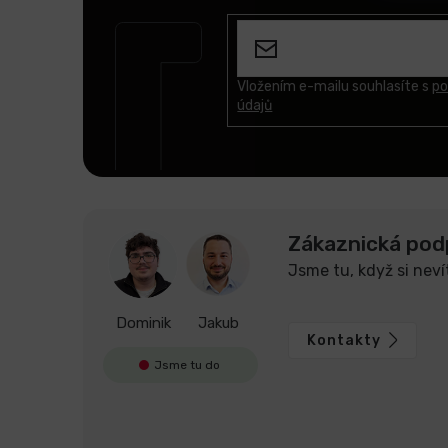
á
p
a
t
Vložením e-mailu souhlasíte s
po
údajů
í
Zákaznická pod
Jsme tu, když si neví
Dominik
Jakub
Kontakty
Jsme tu do