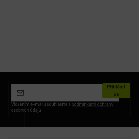
Z
á
Přihlásit
p
se
a
t
Vložením e-mailu souhlasíte s
podmínkami ochrany
osobních údajů
í