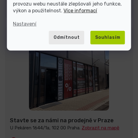
provozu webu neustále zlepšovali jeho funkce,
Kontakty
výkon a použitelnost.
Více informací
Nastavení
Odmítnout
Souhlasím
Stavte se za námi na prodejně v Praze
U Pekáren 1644/1a, 102 00 Praha.
Zobrazit na mapě