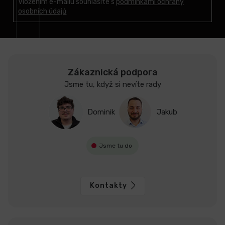
t
Vložením e-mailu souhlasíte s
podmínkami ochrany
osobních údajů
í
Zákaznická podpora
Jsme tu, když si nevíte rady
Dominik
Jakub
Jsme tu do
Kontakty