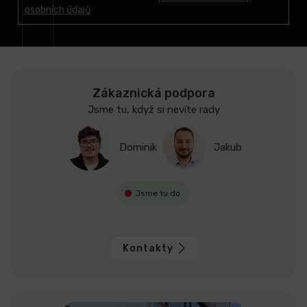
osobních údajů
í
Zákaznická podpora
Jsme tu, když si nevíte rady
Dominik
Jakub
Jsme tu do
Kontakty