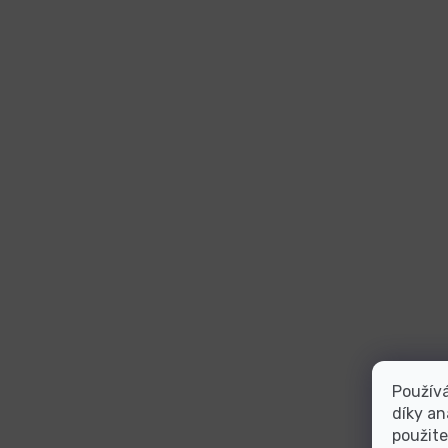
Použív
díky an
použite