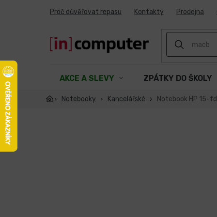
Přejít
Proč důvěřovat repasu
Kontakty
Prodejna
na
obsah
AKCE A SLEVY
ZPÁTKY DO ŠKOLY
Notebooky
Kancelářské
Notebook HP 15-fd0