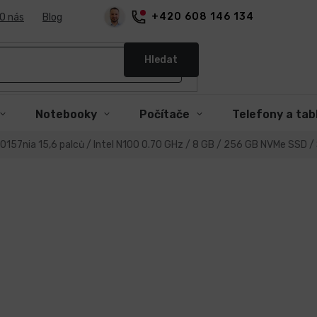
+420 608 146 134
O nás
Blog
Hledat
Notebooky
Počítače
Telefony a tab
157nia 15,6 palců / Intel N100 0.70 GHz / 8 GB / 256 GB NVMe SSD / 