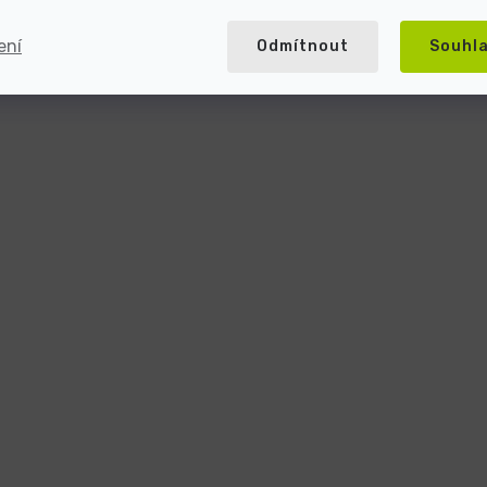
ení
Odmítnout
Souhl