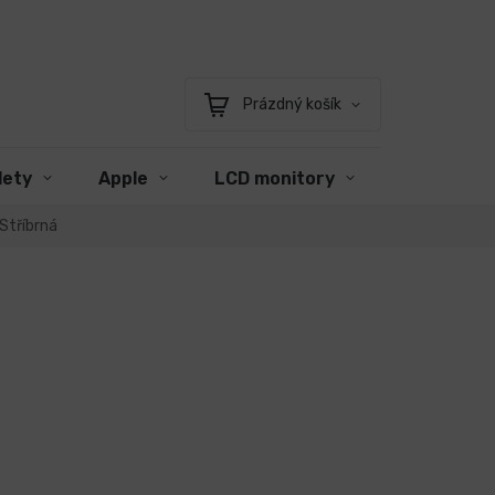
Prázdný košík
Nákupní
košík
lety
Apple
LCD monitory
Příslušens
Stříbrná