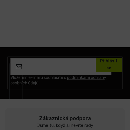
Z
á
Přihlásit
p
se
a
t
Vložením e-mailu souhlasíte s
podmínkami ochrany
osobních údajů
í
Zákaznická podpora
Jsme tu, když si nevíte rady