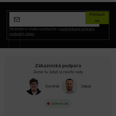
Z
á
Přihlásit
p
se
a
t
Vložením e-mailu souhlasíte s
podmínkami ochrany
osobních údajů
í
Zákaznická podpora
Jsme tu, když si nevíte rady
Dominik
Jakub
Jsme tu do